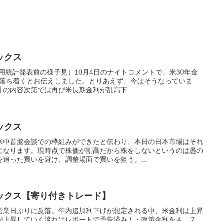
ックス
用統計発表前の様子見）10月4日のナイトコメントで、米30年金
は落ち着くとお伝えしました。とりあえず、今はそうなっていま
の内容次第では再び米長期金利が乱高下...
ックス
米中首脳会談での枠組みができたと伝わり、本日の日本市場はそれ
になります。現時点で株価が割高だから株をしないというのは愚の
追った買いを避け、調整場面で買いを狙う。...
ックス【寄り付きトレード】
営業日ぶりに反落。年内追加利下げが想定される中、米金利は上昇
が上昇していく流れはレポートで予告済み！・政策金利を４．７