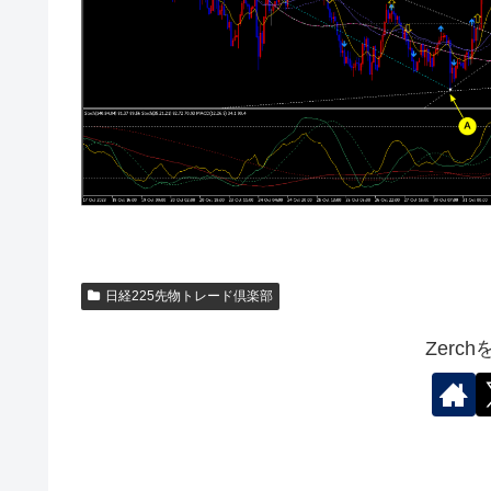
日経225先物トレード倶楽部
Zerc