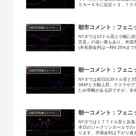
５％ー５％に設定＝３．７５％
朝市コメント：フェニ
日経225先物トレード倶楽部
NYダウは13ドル高と小幅に
言及』の追い風もあり、米国
(米長期金利は一時4.25%まで
朝一コメント：フェニ
日経225先物トレード倶楽部
NYダウは前日比39ドル安と
384Pと大幅上昇。テスラや
ため乖離がある訳ですが、全体を
朝一コメント：フェニ
日経225先物トレード倶楽部
NYダウは１７７ドル安と反
本日のジャクソンホールでの
ります。市場金利は下がり過ぎ