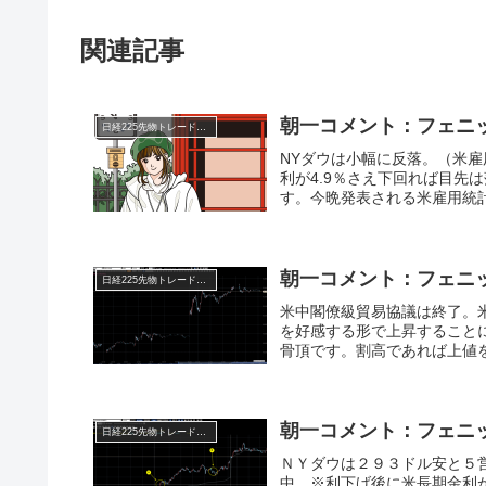
関連記事
朝一コメント：フェニ
日経225先物トレード倶楽部
NYダウは小幅に反落。（米雇
利が4.9％さえ下回れば目先
す。今晩発表される米雇用統計
朝一コメント：フェニ
日経225先物トレード倶楽部
米中閣僚級貿易協議は終了。
を好感する形で上昇すること
骨頂です。割高であれば上値を
朝一コメント：フェニ
日経225先物トレード倶楽部
ＮＹダウは２９３ドル安と５
中。※利下げ後に米長期金利