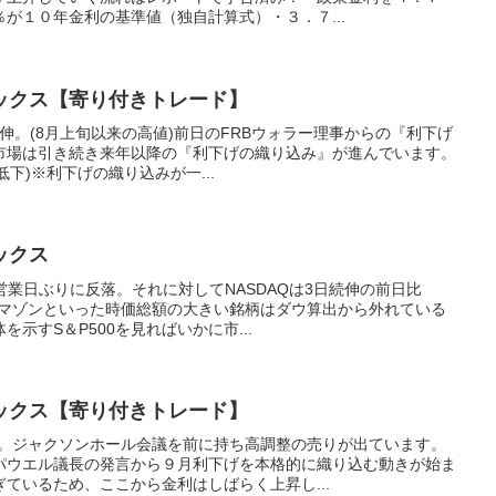
が１０年金利の基準値（独自計算式）・３．７...
ックス【寄り付きトレード】
続伸。(8月上旬以来の高値)前日のFRBウォラー理事からの『利下げ
市場は引き続き来年以降の『利下げの織り込み』が進んでいます。
低下)※利下げの織り込みが一...
ックス
3営業日ぶりに反落。それに対してNASDAQは3日続伸の前日比
アマゾンといった時価総額の大きい銘柄はダウ算出から外れている
示すS＆P500を見ればいかに市...
ックス【寄り付きトレード】
落。ジャクソンホール会議を前に持ち高調整の売りが出ています。
パウエル議長の発言から９月利下げを本格的に織り込む動きが始ま
ているため、ここから金利はしばらく上昇し...