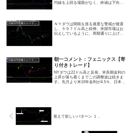
均線を上回る場面がなく、終値は下向き
の5日移動平均線をわずかに下回った。ロ
ーソク足チャートでは、「陰の陰はら
み」というパターンが形成され、これは
短期的な売り優勢を示す...
ＮＹダウは関税を巡る過度な警戒が後退
日経225先物トレード倶楽部
し、５９７ドル高と続伸。米国市場はお
伝えしているように、周期通りに上げ波
に沿ってリバウンドへ！(日足も週足も上
げ波周期。)週末レポートでもお伝えして
おりますが、この切り返しは強気に転換
せず、次の三段目の下...
朝一コメント：フェニックス【寄
日経225先物トレード倶楽部
り付きトレード】
NYダウは22ドル高と反発。米長期金利の
上昇が落ち着くまでこの調整波は続きま
す。先月より米10年金利が4.5％、日本が
0.8％を上回ってくれば調整に入るという
ことは繰り返し説明してきました。金利
が上昇中に次の波動へは移行しません。
リズムライ...
覚えて欲しいパターン １．