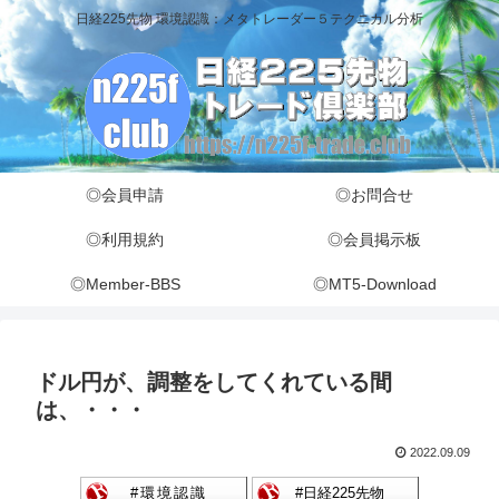
日経225先物 環境認識：メタトレーダー５テクニカル分析
◎会員申請
◎お問合せ
◎利用規約
◎会員掲示板
◎Member-BBS
◎MT5-Download
ドル円が、調整をしてくれている間
は、・・・
2022.09.09