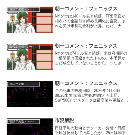
朝一コメント：フェニックス
日経225先物トレード倶楽部
NYダウは140ドル安と続落。FRB高官が
相次いで金融引き締め長期化に言及。そ
れを受け米長期金利が上昇。ただ、ナス
ダックはその先の展開を見据え62P高と
反発。金融引き締めへの長期化懸念と米
債務問題を巡る与野党協議の見極めムー
ドが続いています...
朝一コメント：フェニックス
日経225先物トレード倶楽部
NYダウは74ドル安と続落。米政府機関の
一部閉鎖は回避されたものの、本予算が
まだ成立していないことから、つなぎ予
算成立を好感した買いは限定的となりま
した。米長期金利は4.70%まで上昇！今
回の調整波動は『長期金利の上昇を織り
込む波動』のため...
朝一コメント：フェニックス
日経225先物トレード倶楽部
この記事の投稿日時：2026年4月23日
08:26米国市場は主要3指数とも上昇。
S&P500とナスダックは最高値を更新☆下
目線だった多くの専門家達が上目線に変
更中です！世界株に大きく遅れを取って
いただけに、今は遅れを取り戻している
真っ最中...
市況解説
日経225先物トレード倶楽部
日経平均の動向とテクニカル分析：日経
平均は反発して上昇したが、25日移動平