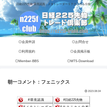
日経225先物 環境認識：メタトレーダー５テクニカル分析
◎会員申請
◎お問合せ
◎利用規約
◎会員掲示板
◎Member-BBS
◎MT5-Download
朝一コメント：フェニックス
2023.08.04