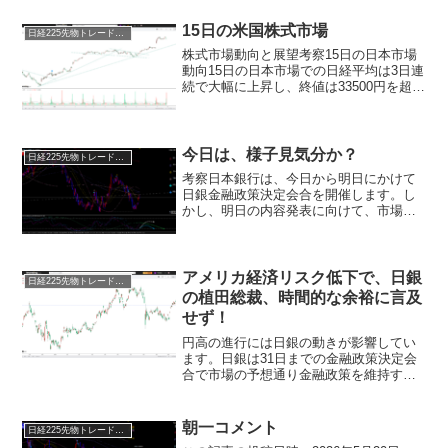
ン（灰色）と15分足（桃色）は、その中
心となるインジケー...
15日の米国株式市場
日経225先物トレード倶楽部
株式市場動向と展望考察15日の日本市場
動向15日の日本市場での日経平均は3日連
続で大幅に上昇し、終値は33500円を超え
て9月の高値に迫りました。ローソク足の
形状や移動平均線の位置からは、強い買
い気が感じられました。直近3日の上昇幅
が951...
今日は、様子見気分か？
日経225先物トレード倶楽部
考察日本銀行は、今日から明日にかけて
日銀金融政策決定会合を開催します。し
かし、明日の内容発表に向けて、市場で
は慎重な雰囲気が広がっています。投資
家たちは、不安定な状況の中で冷静を保
ちつつ、安全な選択肢を模索していま
す。同時に、市場では、好決...
アメリカ経済リスク低下で、日銀
日経225先物トレード倶楽部
の植田総裁、時間的な余裕に言及
せず！
円高の進行には日銀の動きが影響してい
ます。日銀は31日までの金融政策決定会
合で市場の予想通り金融政策を維持する
決定をしました。その後、植田総裁は記
者会見で、今後の金融政策の方針につい
て「通常の決定プロセスに戻る」と述べ
朝一コメント
日経225先物トレード倶楽部
ました。9月20日の会...