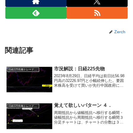
Zerch
関連記事
市況解説：日経225先物
日経225先物トレード倶楽部
2023年8月29日、日経平均は前日比56.98
円高の32226.97円と小幅続伸した。要因
米株高を受けて買いが先行中国政府によ
る資本市場の活性化策が好感されたパウ
エルFRB議長の講演が好感された展開序
盤は買いが先行し、32389.12円ま...
覚えて欲しいパターン ４．
日経225先物トレード倶楽部
周期抵抗から値幅抵抗へ移行する瞬間・
値幅抵抗から周期抵抗へ移行する瞬間３
分足チャートは、チャートの分数は３分
足を表示させておりますが、基本は、15
分足を中心に設計しています。m15ライ