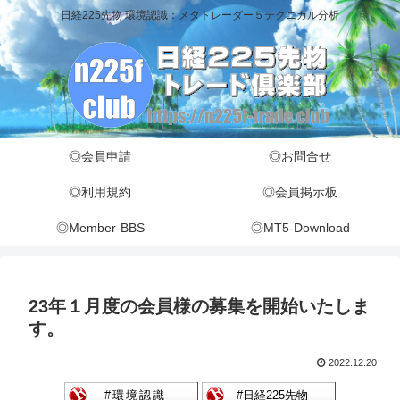
日経225先物 環境認識：メタトレーダー５テクニカル分析
◎会員申請
◎お問合せ
◎利用規約
◎会員掲示板
◎Member-BBS
◎MT5-Download
23年１月度の会員様の募集を開始いたしま
す。
2022.12.20