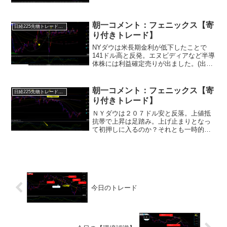
線を『終値』で突破出来るのかに注目で
す。突破出来れば次は日足の上げ波を下
回るまで上値追いが続きま...
朝一コメント：フェニックス【寄
日経225先物トレード倶楽部
り付きトレード】
NYダウは米長期金利が低下したことで
141ドル高と反発。エヌビディアなど半導
体株には利益確定売りが出ました。(出遅
れ株に資金が移動)イエレン財務長官が商
業用不動産を巡る懸念を表明し、『3月か
ら始まる借り換え期の下地作り』が始ま
朝一コメント：フェニックス【寄
日経225先物トレード倶楽部
りました。これ...
り付きトレード】
ＮＹダウは２０７ドル安と反落。上値抵
抗帯で上昇は足踏み。上げ止まりとなっ
て初押しに入るのか？それとも一時的な
小休止でラストもう一段上がってから調
整に入るのかという局面。※調整に入れ
ばそこはトランプリスクを織り込む波動
へ！日経先物は下がってい...
今日のトレード