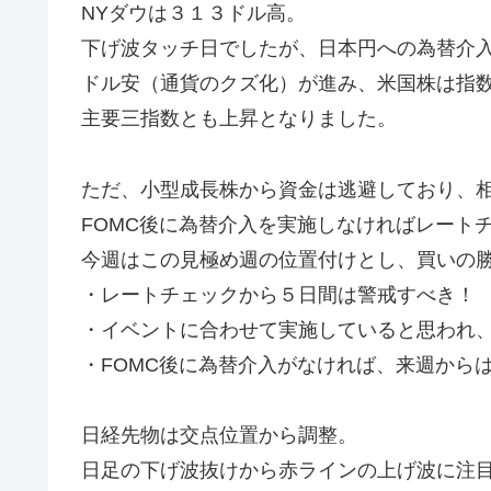
NYダウは３１３ドル高。
下げ波タッチ日でしたが、日本円への為替介
ドル安（通貨のクズ化）が進み、米国株は指
主要三指数とも上昇となりました。
ただ、小型成長株から資金は逃避しており、
FOMC後に為替介入を実施しなければレート
今週はこの見極め週の位置付けとし、買いの勝
・レートチェックから５日間は警戒すべき！
・イベントに合わせて実施していると思われ、
・FOMC後に為替介入がなければ、来週から
日経先物は交点位置から調整。
日足の下げ波抜けから赤ラインの上げ波に注