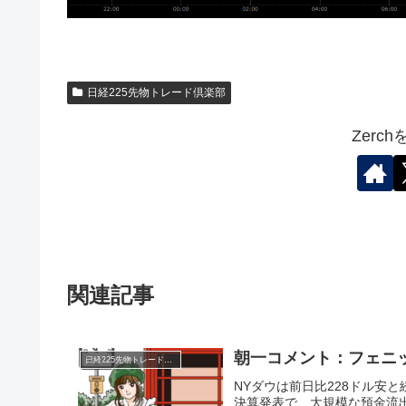
日経225先物トレード倶楽部
Zerc
関連記事
朝一コメント：フェニ
日経225先物トレード倶楽部
NYダウは前日比228ドル安
決算発表で、大規模な預金流