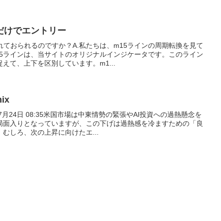
だけでエントリー
れておられるのですか？A.私たちは、m15ラインの周期転換を見て
15ラインは、当サイトのオリジナルインジケータです。このライン
えて、上下を区別しています。m1...
ix
7月24日 08:35米国市場は中東情勢の緊張やAI投資への過熱懸念を
局面入りとなっていますが、この下げは過熱感を冷ますための「良
むしろ、次の上昇に向けたエ...