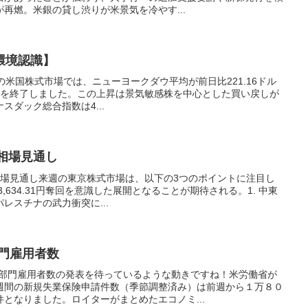
再燃。米銀の貸し渋りが米景気を冷やす...
環境認識】
4日の米国株式市場では、ニューヨークダウ平均が前日比221.16ドル
ルで取引を終了しました。この上昇は景気敏感株を中心とした買い戻しが
スダック総合指数は4...
式相場見通し
株式相場見通し来週の東京株式市場は、以下の3つのポイントに注目し
3,634.31円奪回を意識した展開となることが期待される。1. 中東
レスチナの武力衝突に...
部門雇用者数
業部門雇用者数の発表を待っているような動きですね！米労働省が
週間の新規失業保険申請件数（季節調整済み）は前週から１万８０
となりました。ロイターがまとめたエコノミ...