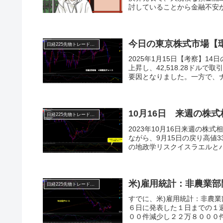
討していることから金融不安が
今日の東京株式市場【
日経225先物トレード倶楽部
2025年1月15日【考察】1
上昇し、42,518.28ド
要因となりました。一方で、ナ
10月16日 来週の株
日経225先物トレード倶楽部
2023年10月16日来週の
ながら、9月15日の戻り高値3
の地政学リスクイスラエルとパ
米)雇用統計：非農業
日経225先物トレード倶楽部
すでに、米)雇用統計：非農
６日に発表した１日までの１
００件減少し２２万８０００件