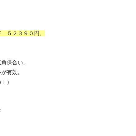
下 ５２３９０円。
三角保合い。
いが有効。
め！）
汗
。