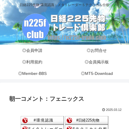
日経225先物 環境認識：メタトレーダー５テクニカル分析
◎会員申請
◎お問合せ
◎利用規約
◎会員掲示板
◎Member-BBS
◎MT5-Download
朝一コメント：フェニックス
2025.03.12