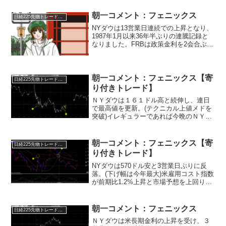
頭に下落。またトランプ政権が引け後に
自動車業界に対する新たな...
朝一コメント：フェニックス
日経225先物トレード倶楽部
NYダウは13営業日連続での上昇となり、
1987年1月以来36年半ぶりの連騰記録と
なりました。FRBは政策金利を2会合ぶり
に0.25%引き上げ5.25－5.5%へ。(2001年
3月以来の高水準)市場は織り込み済みに
より波乱なく通過。NYダウ...
朝一コメント：フェニックス【寄
日経225先物トレード倶楽部
り付きトレード】
ＮＹダウは１６１ドル高と続伸し、連日
で最高値を更新。(テクニカル上値メドを
突破)イレギュラーであれば今晩のＮＹダ
ウは下落となります！本日も上昇すれば
抜けば更なる上値を想定していくことに
なります。米国市場の上昇に対して「危
朝一コメント：フェニックス【寄
日経225先物トレード倶楽部
ない上昇相場」という...
り付きトレード】
NYダウは570ドル安と3営業日ぶりに反
落。(下げ幅は今年最大)米雇用コスト指数
が前期比1.2%上昇と市場予想を上回り
『賃金インフレの高まり』が示されまし
た。これを受け、米長期金利は一時
4.69%まで上昇。FOMC後のパウエル議
朝一コメント：フェニックス
日経225先物トレード倶楽部
長のタカ派発...
ＮＹダウは米長期金利の上昇を受け、３