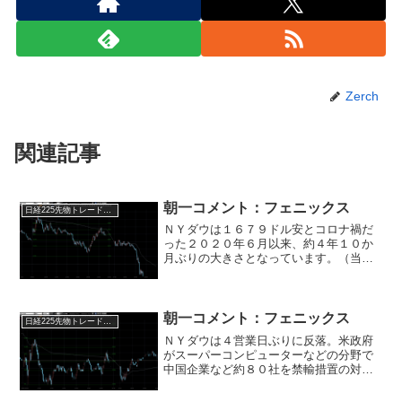
Zerch
関連記事
朝一コメント：フェニックス
日経225先物トレード倶楽部
ＮＹダウは１６７９ドル安とコロナ禍だ
った２０２０年６月以来、約４年１０か
月ぶりの大きさとなっています。（当時
のチャートは必ず見ましょう！） ト
ランプ米大統領が発表した相互関税が市
場の想定よりも厳しい内容となったこと
で、世界経済悪化や貿易戦...
朝一コメント：フェニックス
日経225先物トレード倶楽部
ＮＹダウは４営業日ぶりに反落。米政府
がスーパーコンピューターなどの分野で
中国企業など約８０社を禁輸措置の対象
にすると発表。半導体の輸出がさらに縮
小するとの見方からエヌビディア株を筆