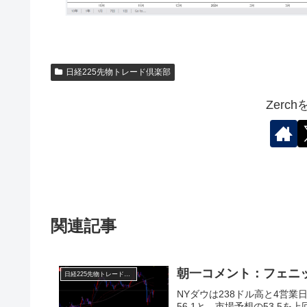
日経225先物トレード倶楽部
Zerc
関連記事
朝一コメント：フェニ
日経225先物トレード倶楽部
NYダウは238ドル高と4営業
56.1と、市場予想の53.5を上