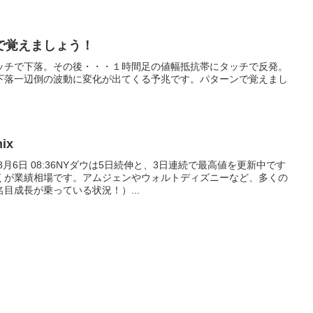
で覚えましょう！
ッチで下落。その後・・・１時間足の値幅抵抗帯にタッチで反発。
下落一辺倒の波動に変化が出てくる予兆です。パターンで覚えまし
ix
8月6日 08:36NYダウは5日続伸と、3日連続で最高値を更新中です
くが業績相場です。アムジェンやウォルトディズニーなど、多くの
目成長が乗っている状況！）...