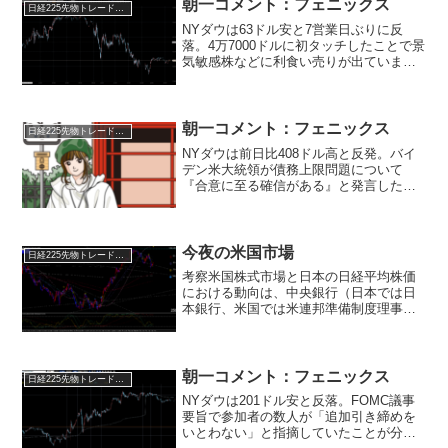
間さえ通過すれば米...
朝一コメント：フェニックス
日経225先物トレード倶楽部
NYダウは63ドル安と7営業日ぶりに反
落。4万7000ドルに初タッチしたことで景
気敏感株などに利食い売りが出ていま
す。（青天井相場は利食い売りをこなし
ながら上昇していく！）10月半ばから主
要企業の決算発表が始まります。市場と
弱気アナリスト達...
朝一コメント：フェニックス
日経225先物トレード倶楽部
NYダウは前日比408ドル高と反発。バイ
デン米大統領が債務上限問題について
『合意に至る確信がある』と発言したこ
とから、デフォルト回避の期待感から大
幅反発となりました。また、小売り大手
のターゲットが市場予想を上回る決算を
発表したこと。さらに米...
今夜の米国市場
日経225先物トレード倶楽部
考察米国株式市場と日本の日経平均株価
における動向は、中央銀行（日本では日
本銀行、米国では米連邦準備制度理事会
［FRB］）の重要な発言や指標に大きく
影響されています。以下に、米国株式市
場の状況と日経平均株価のテクニカル分
析に基づいて、現在の状...
朝一コメント：フェニックス
日経225先物トレード倶楽部
NYダウは201ドル安と反落。FOMC議事
要旨で参加者の数人が「追加引き締めを
いとわない」と指摘していたことが分か