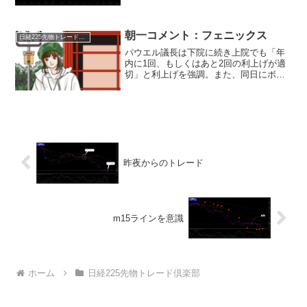
り、利食い売りを誘発させました。前回
のFOMCはインフレ低下を示した4月の
CPIと小売売上高の発表前の開催であるた
め、そこまで...
朝一コメント：フェニックス
日経225先物トレード倶楽部
パウエル議長は下院に続き上院でも「年
内に1回、もしくはあと2回の利上げが適
切」と利上げを強調。また、同日にボウ
マン理事も「インフレ率を目標(2％)まで
低下させるために追加利上げが必要にな
る」と発言。また欧州では、英イングラ
ンド銀行が22日、...
昨夜からのトレード
m15ラインを意識
ホーム
日経225先物トレード倶楽部