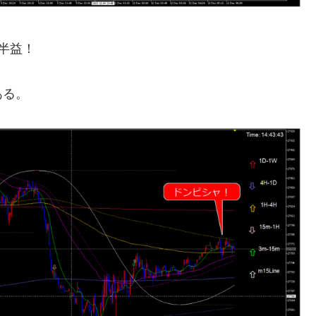
半益！
ある。