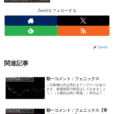
Zerchをフォローする
Zerch
関連記事
朝一コメント：フェニックス
日経225先物トレード倶楽部
二日新補の月は荒れるアノマリーがあり
ます。相場急変の想定はしておきましょ
う！（３週目は特に警戒。）本日はトラ
ンプ関税の報道からギャップダウンから
始まります。（鉄・アルミニウムの輸入
関税を２５％⇒５０％へ。６月４日か
ら）関税話題からの下落は切...
朝一コメント：フェニックス【寄
日経225先物トレード倶楽部