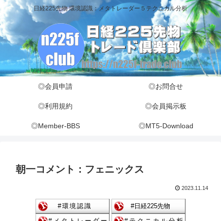
日経225先物 環境認識：メタトレーダー５テクニカル分析
◎会員申請
◎お問合せ
◎利用規約
◎会員掲示板
◎Member-BBS
◎MT5-Download
朝一コメント：フェニックス
2023.11.14