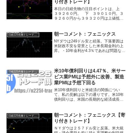
り付きトレード】
本日の日経先物の注目ポイントは、上
３９２６０円。 下 ３９０１０円。３
９２６０円から３９３２０円は上値抵抗
帯。３９０３０円から３９０１０円が下
値抵抗帯。今は動きが一番読みにくいタ
イミング。チャンス待ちのタイミングで
朝一コメント：フェニックス
日経225先物トレード倶楽部
す！【寄り付きトレード】...
NYダウは249ドル安と続落。下落要因は
米財政不安を背景とした米長期金利の上
昇。・10年金利が4.3％であれば問題な
し！・4.4％を上回るなら深押し想定へ。
欧州でもフランスや英国の財政不安など
を背景に債券利回りが上昇。全世界同時
債券安となり...
米10年債利回りは4.47％、米サー
日経225先物トレード倶楽部
ビス業PMIは予想外に改善、製造
業PMIは予想下回る
米10年債利回りと米経済の関係につい
て、私の見解は以下の通りです。米10年
債利回りは、米国の長期的な経済成長や
インフレの見通しを反映する重要な指標
です。一般に、経済が拡大し、インフレ
が高まると、投資家はより高い利回りを
朝一コメント：フェニックス【寄
日経225先物トレード倶楽部
求めて国債の売りを強め...
り付きトレード】
ＮＹダウは２５７ドル安と反落。米大統
領・議会選挙を前に持ち高調整や利益確