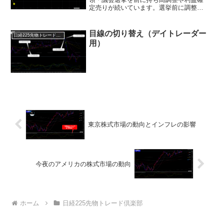
定売りが続いています。選挙前に調整し
ている場合、『選挙後は高くなる』とい
うのがアノマリー。どちらが大統領にな
っても経済がいきなり潰れることはあり
目線の切り替え（デイトレーダー
日経225先物トレード倶楽部
ません。米株は次の切り返...
用）
東京株式市場の動向とインフレの影響
今夜のアメリカの株式市場の動向
ホーム
日経225先物トレード倶楽部