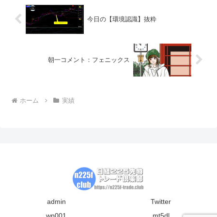
今日の【環境認識】抜粋
朝一コメント：フェニックス
ホーム
実績
admin
Twitter
wp001
mt5dl