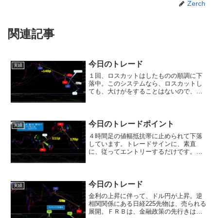
Zerch
関連記事
今日のトレード
実績
１回、ロスカットはしたものの順調に下
落中。このシステムなら、ロスカットし
ても、大けがをすることはないので、安
心、安心！集中力切れの脳内でも、勝て
ます。(^^)結局、15分足と３分足の売りの
セオリーパターンを形成。まだまだ、下
がりそうです。(...
今日のトレードポイント
実績
４時間足の値幅抵抗帯に止められて下落
しています。トレードサインに、素直
に、従ってエントリーするだけです。大
事なことは、エントリータイミングを、
より的確に見極めることです。(^_-)-☆
今日のトレード
実績
金利の上昇に伴って、ドル円が上昇。逆
相関関係にある日経225先物は、売られる
展開。ＦＲＢは、金融政策の先行きはデ